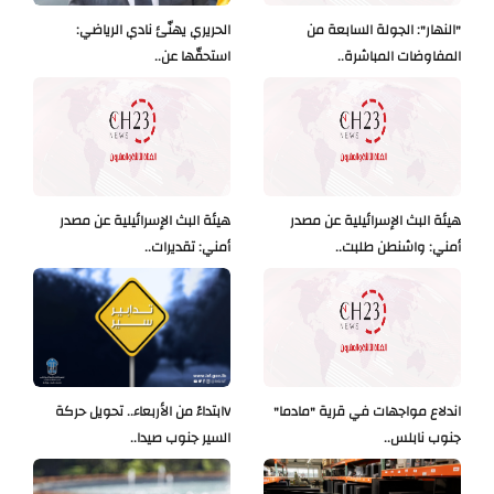
"النهار": الجولة السابعة من
الحريري يهنّئ نادي الرياضي:
المفاوضات المباشرة..
استحقّها عن..
هيئة البث الإسرائيلية عن مصدر
هيئة البث الإسرائيلية عن مصدر
أمني: واشنطن طلبت..
أمني: تقديرات..
اندلاع مواجهات في قرية "مادما"
Vابتداءً من الأربعاء.. تحويل حركة
جنوب نابلس..
السير جنوب صيدا..