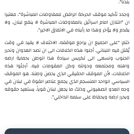
بلدنا".
وجدد تأكيد موقف الحركة الرافض للمفاوضات المباشرة"، معتبرا
ان "التنازل امام اسرائيل بالمفاوضات المباشرة لا ينفع لبنان، ولا
يقدم ولا يؤخر وهذا ما رأيناه في الاتفاق الاخير".
ختم: "على الجميع ان يراجع موقفه، الاختلاف لا يفيد في وقت
يُقتل فيه اللبناني. أجلوا هذه الخلافات الى ان نصد العدوان ونحرر
الجنوب ونسعى الى تكريس سيادة هذا الوطن بحماية ارضه
واهله ومجتمعه ودولته وكل المقومات فيه. أرجئوا هذه
الخلافات، لأن الموقف الحقيقي الذي يحصن وطننا، هو الموقف
السياسي الواحد المنسجم الذي يجمع عناصر القوة في لبنان في
وجه العدو الصهيوني وذلك ما يجعل لبنان قوياً، يستعيد حقوقه
ويحرر ارضه ويحفاظ على سلمه الداخلي".