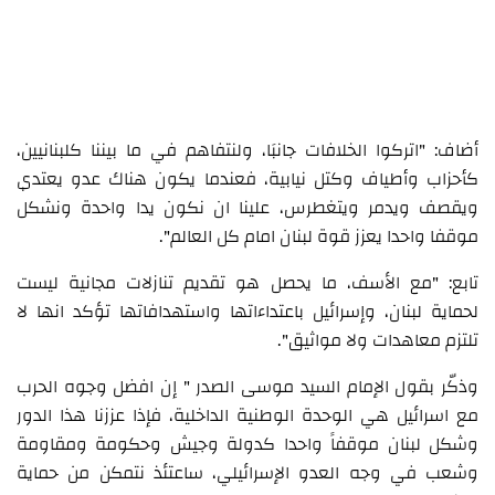
أضاف: "اتركوا الخلافات جانبَا، ولنتفاهم في ما بيننا كلبنانيين،
كأحزاب وأطياف وكتل نيابية، فعندما يكون هناك عدو يعتدي
ويقصف ويدمر ويتغطرس، علينا ان نكون يدا واحدة ونشكل
موقفا واحدا يعزز قوة لبنان امام كل العالم".
تابع: "مع الأسف، ما يحصل هو تقديم تنازلات مجانية ليست
لحماية لبنان، وإسرائيل باعتداءاتها واستهدافاتها تؤكد انها لا
تلتزم معاهدات ولا مواثيق".
وذكّر بقول الإمام السيد موسى الصدر " إن افضل وجوه الحرب
مع اسرائيل هي الوحدة الوطنية الداخلية، فإذا عززنا هذا الدور
وشكل لبنان موقفاً واحدا كدولة وجيش وحكومة ومقاومة
وشعب في وجه العدو الإسرائيلي، ساعتئذ نتمكن من حماية