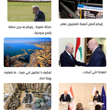
إليكم أفضل أجهزة التلفزيون لعام..
حادثة خطيرة... إليكم ما جرى لحظة
إقلاع مروحية..
العبارة التي أربكت..
توقيف 3 لبنانيين في صيدا... ما فعلوه
بإبنة الـ13..