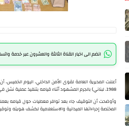
انضم الى اخبار القناة الثالثة والعشرون عبر خدمة واتسا
أعلنت المديرية العامة لقوى الأمن الداخلي، اليوم الخميس، أ
1988، لبناني) بالجرم المشهود أثناء قيامه بتنفيذ عملية نشل في محلّة فرن الشباك.
وأوضحت أن التوقيف جاء بعد توافر معطيات حول قيامه بعمل
المختصة إجراءاتها الميدانية والاستعلامية لكشف هويته وتوقي