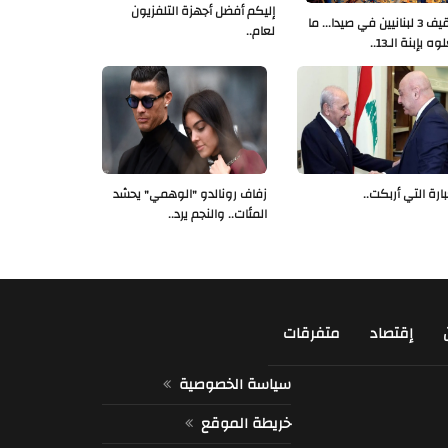
إليكم أفضل أجهزة التلفزيون
توقيف 3 لبنانيين في صيدا... ما
لعام..
ه بإبنة الـ13..
بارة التي أربكت..
زفاف رونالدو "الوهمي" يحشد
المئات.. والنجم يرد..
إقتصاد
متفرقات
سياسة الخصوصية
خريطة الموقع