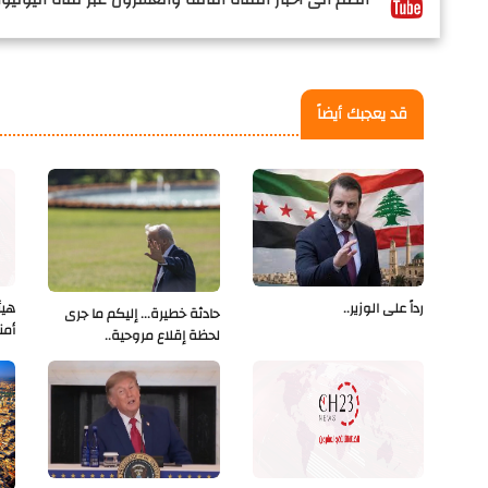
قد يعجبك أيضاً
رداً على الوزير..
هيئ
حادثة خطيرة... إليكم ما جرى
أمن
لحظة إقلاع مروحية..