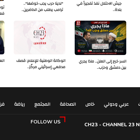
جيش الاحتلال نفذ تفجيراً في
"لدينا حرب يجب خوضها"..
بلدة..
ترامب يطلب من الحاضرين..
فعلو
الوكالة الوطنية للإعلام: قصف
الع
السر خرج إلى العلن.. ماذا يجري
مدفعي إسرائيلي مركّز..
بين دمشق وحزب..
عربي ودولي
خاص
الصحافة
المجتمع
رياضة
فن
FOLLOW US
CH23 - CHANNEL 23 