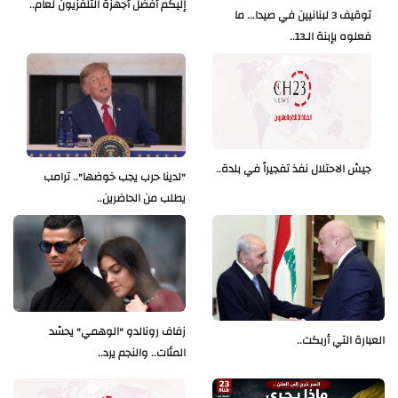
إليكم أفضل أجهزة التلفزيون لعام..
توقيف 3 لبنانيين في صيدا... ما
فعلوه بإبنة الـ13..
جيش الاحتلال نفذ تفجيراً في بلدة..
"لدينا حرب يجب خوضها".. ترامب
يطلب من الحاضرين..
زفاف رونالدو "الوهمي" يحشد
العبارة التي أربكت..
المئات.. والنجم يرد..