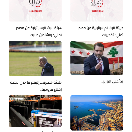
هيئة البث الإسرائيلية عن مصدر
هيئة البث الإسرائيلية عن مصدر
أمني: تقديرات..
أمني: واشنطن طلبت..
رداً على الوزير..
حادثة خطيرة... إليكم ما جرى لحظة
إقلاع مروحية..