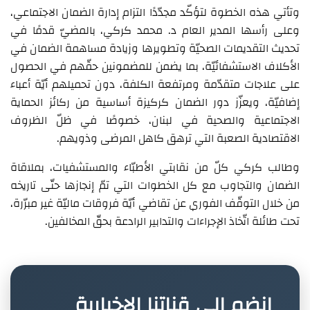
وتأتي هذه الخطوة لتؤكّد مجدّدًا التزام إدارة الضمان الاجتماعي،
وعلى رأسها المدير العام د. محمد كركي، بالمضيّ قدمًا في
تحديث التقديمات الصحيّة وتطويرها وزيادة مساهمة الضمان في
الأكلاف الاستشفائيّة، بما يضمن للمضمونين حقّهم في الحصول
على علاجات متقدّمة ومرتفعة الكلفة، دون تحميلهم أيّة أعباء
إضافيّة، ويعزّز دور الضمان كركيزة أساسية من ركائز الحماية
الاجتماعية والصحية في لبنان، خصوصًا في ظلّ الظروف
الاقتصادية الصعبة التي ترهق كاهل المرضى وذويهم.
وطالب كركي كلّ من نقابتي الأطبّاء والمستشفيات، بملاقاة
الضمان والتجاوب مع كل الخطوات التي تمّ إنجازها حتّى تاريخه
من خلال التوقّف الفوري عن تقاضي أيّة فروقات ماليّة غير مبرّرة،
تحت طائلة اتّخاذ الإجراءات والتدابير الرادعة بحقّ المخالفين.
انضم إلى قناتنا الإخبارية