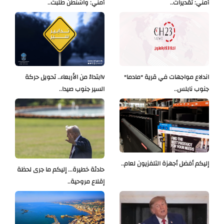
أمني: تقديرات..
أمني: واشنطن طلبت..
اندلاع مواجهات في قرية "مادما"
Vابتداءً من الأربعاء.. تحويل حركة
جنوب نابلس..
السير جنوب صيدا..
إليكم أفضل أجهزة التلفزيون لعام..
حادثة خطيرة... إليكم ما جرى لحظة
إقلاع مروحية..