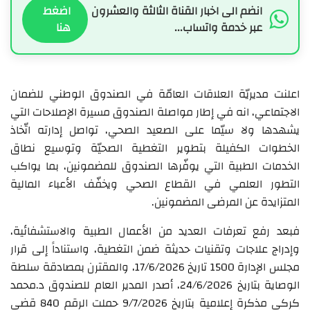
انضم الى اخبار القناة الثالثة والعشرون
اضغط
عبر خدمة واتساب...
هنا
اعلنت مديريّة العلاقات العامّة في الصندوق الوطني للضمان
الاجتماعي، انه في إطار مواصلة الصندوق مسيرة الإصلاحات التي
يشهدها ولا سيّما على الصعيد الصحي، تواصل إدارته اتّخاذ
الخطوات الكفيلة بتطوير التغطية الصحيّة وتوسيع نطاق
الخدمات الطبية التي يوفّرها الصندوق للمضمونين، بما يواكب
التطور العلمي في القطاع الصحي ويخفّف الأعباء المالية
المتزايدة عن المرضى المضمونين.
فبعد رفع تعرفات العديد من الأعمال الطبية والاستشفائية،
وإدراج علاجات وتقنيات حديثة ضمن التغطية، واستناداً إلى قرار
مجلس الإدارة 1500 تاريخ 17/6/2026، والمقترن بمصادقة سلطة
الوصاية بتاريخ 24/6/2026، أصدر المدير العام للصندوق د.محمد
كركي مذكرة إعلامية بتاريخ 9/7/2026 حملت الرقم 840 قضى