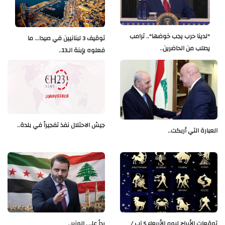
"لدينا حرب يجب خوضها".. ترامب
توقيف 3 لبنانيين في صيدا... ما
يطلب من الحاضرين..
فعلوه بإبنة الـ13..
جيش الاحتلال نفذ تفجيراً في بلدة..
العبارة التي أربكت..
توقعات الأبراج ليوم الأربعاء 5 آب /
رداً على الوزير..