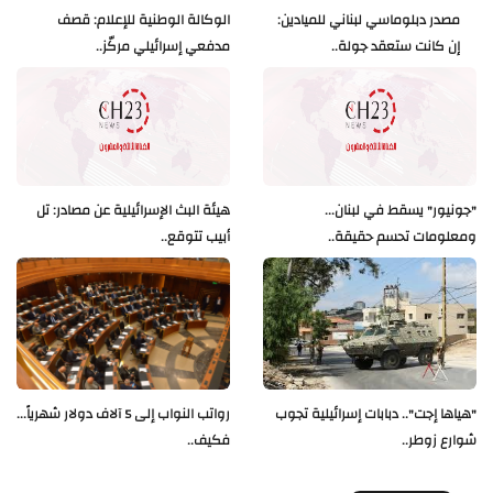
مصدر دبلوماسي لبناني للميادين:
الوكالة الوطنية للإعلام: قصف
إن كانت ستعقد جولة..
مدفعي إسرائيلي مركّز..
"جونيور" يسقط في لبنان...
هيئة البث الإسرائيلية عن مصادر: تل
ومعلومات تحسم حقيقة..
أبيب تتوقع..
"هياها إجت".. دبابات إسرائيلية تجوب
رواتب النواب إلى 5 آلاف دولار شهرياً...
شوارع زوطر..
فكيف..