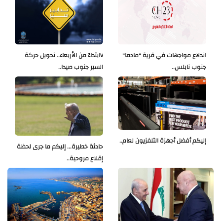
اندلاع مواجهات في قرية "مادما"
Vابتداءً من الأربعاء.. تحويل حركة
جنوب نابلس..
السير جنوب صيدا..
إليكم أفضل أجهزة التلفزيون لعام..
حادثة خطيرة... إليكم ما جرى لحظة
إقلاع مروحية..