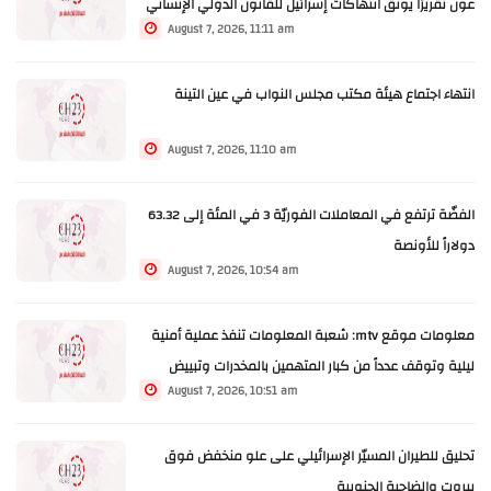
عون تقريرًا يوثّق انتهاكات إسرائيل للقانون الدولي الإنساني
August 7, 2026, 11:11 am
خلال الحرب الأخيرة
انتهاء اجتماع هيئة مكتب مجلس النواب في عين التينة
August 7, 2026, 11:10 am
الفضّة ترتفع في المعاملات الفوريّة 3 في المئة إلى 63.32
دولاراً للأونصة
August 7, 2026, 10:54 am
معلومات موقع mtv: شعبة المعلومات تنفذ عملية أمنية
ليلية وتوقف عدداً من كبار المتهمين بالمخدرات وتبييض
August 7, 2026, 10:51 am
الأموال بينهم جورج ديب وهو احد ابرز تجار المخدرات في
استراليا
تحليق للطيران المسيّر الإسرائيلي على علو منخفض فوق
بيروت والضاحية الجنوبية