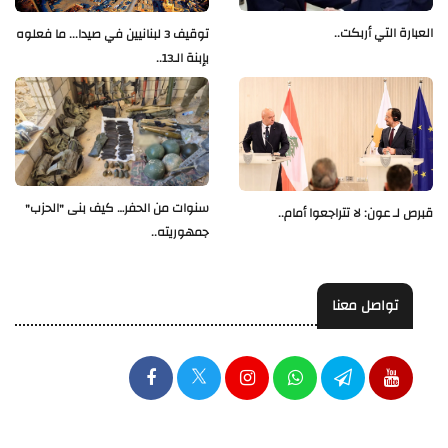
العبارة التي أربكت..
توقيف 3 لبنانيين في صيدا... ما فعلوه
بإبنة الـ13..
سنوات من الحفر… كيف بنى "الحزب"
قبرص لـ عون: لا تتراجعوا أمام..
جمهوريته..
تواصل معنا