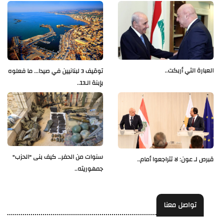
العبارة التي أربكت..
توقيف 3 لبنانيين في صيدا... ما فعلوه
بإبنة الـ13..
سنوات من الحفر… كيف بنى "الحزب"
قبرص لـ عون: لا تتراجعوا أمام..
جمهوريته..
تواصل معنا