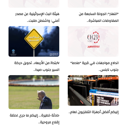
"النهار": الجولة السابعة من
هيئة البث الإسرائيلية عن مصدر
المفاوضات المباشرة..
أمني: واشنطن طلبت..
اندلاع مواجهات في قرية "مادما"
Vابتداءً من الأربعاء.. تحويل حركة
جنوب نابلس..
السير جنوب صيدا..
إليكم أفضل أجهزة التلفزيون لعام..
حادثة خطيرة... إليكم ما جرى لحظة
إقلاع مروحية..