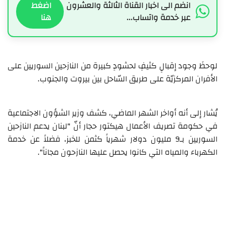
انضم الى اخبار القناة الثالثة والعشرون
اضغط
عبر خدمة واتساب...
هنا
لوحظَ وجود إقبالٍ كثيفٍ لحشودٍ كبيرة من النازحين السوريين على
الأفران المركزيّة على طريق السّاحل بين بيروت والجنوب.
يُشار إلى أنه أواخر الشهر الماضي، كشف وزير الشؤون الاجتماعية
في حكومة تصريف الأعمال هيكتور حجار أنّ "لبنان يدعم النازحين
السوريين بـ9 مليون دولار شهرياً كثمن للخبز، فضلاً عن خدمة
الكهرباء والمياه التي كانوا يحصل عليها النازحون مجاناً".