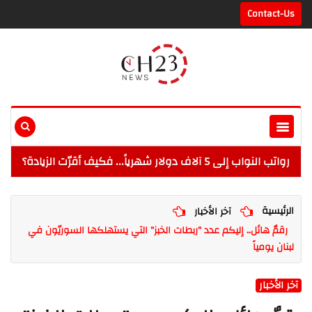
Contact-Us
رواتب النواب إلى 5 آلاف دولار شهرياً... فكيف أقرّت الزيادة؟
الرئيسية
آخر الأخبار
رقمٌ هائل.. إليكم عدد "ربطات الخبز" التي يستهلكها السوريّون في
لبنان يومياً
آخر الأخبار