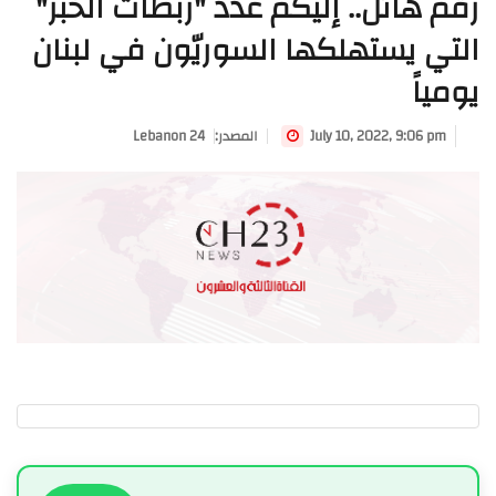
رقمٌ هائل.. إليكم عدد "ربطات الخبز"
التي يستهلكها السوريّون في لبنان
يومياً
July 10, 2022, 9:06 pm
:المصدر
Lebanon 24