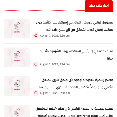
أخبار ذات صلة
مسؤول لبناني لـ رويترز: اتفاق مع إسرائيل على قائمة دول
يمكنها إرسال قوات ⁠للتحقق من نزع سلاح حزب الله
August 7, 2026, 8:28 pm
قصف مدفعي إسرائيلي استهدف زوطر الشرقية وأطراف
حداثا
August 7, 2026, 8:24 pm
مصادر رسمية للجديد: لا وجود لأي ملحق سري للملحق
الأمني والوثيقة أُعدّت من الوفد العسكري بالتنسيق مع
August 7, 2026, 8:20 pm
قيادة الجيش وباتت معروفة
مصادر مطلعة لـ"الجديد": الرئيس برّي يعتبر "تطيير اليونيفيل
يعني تطيير القرار 1701" وعن البديل يعطي لايطاليا أولوية