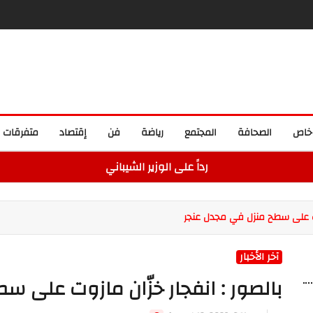
خاص
الصحافة
المجتمع
رياضة
فن
إقتصاد
متفرقات
رداً على الوزير الشيباني
زوت على سطح منزل في مجدل عنجر
آخر الأخبار
بالصور : انفجار خزّان مازوت على 