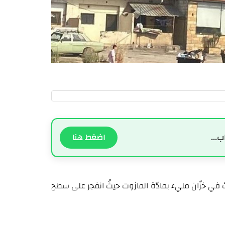
ب...
اضغط هنا
فاع المدني في تمام الساعة 16:45 حريقاً شبّ في خزّان مليء بمادّة المازوت حيثُ انفجر على سطح