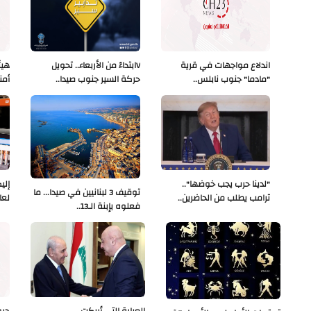
اندلاع مواجهات في قرية
Vابتداءً من الأربعاء.. تحويل
هيئ
"مادما" جنوب نابلس..
حركة السير جنوب صيدا..
أمن
"لدينا حرب يجب خوضها"..
إلي
توقيف 3 لبنانيين في صيدا... ما
ترامب يطلب من الحاضرين..
لعا
فعلوه بإبنة الـ13..