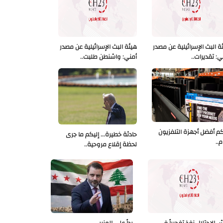
ة البث الإسرائيلية عن مصدر
هيئة البث الإسرائيلية عن مصدر
ي: تقديرات..
أمني: واشنطن طلبت..
كم أفضل أجهزة التلفزيون
حادثة خطيرة... إليكم ما جرى
م..
لحظة إقلاع مروحية..