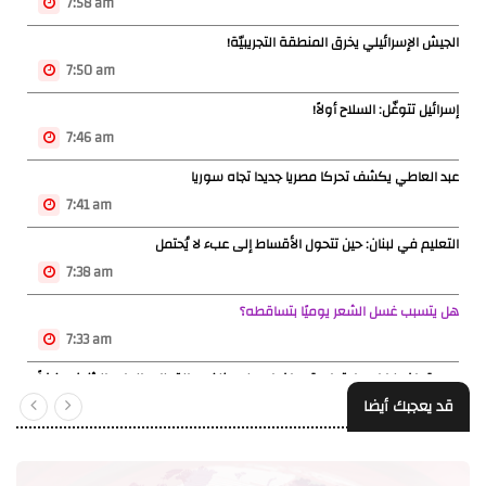
7:58 am
الجيش الإسرائيلي يخرق المنطقة التجريبيّة!
7:50 am
إسرائيل تتوغّل: السلاح أولاً!
7:46 am
عبد العاطي يكشف تحركا مصريا جديدا تجاه سوريا
7:41 am
التعليم في لبنان: حين تتحول الأقساط إلى عبء لا يُحتمل
7:38 am
هل يتسبب غسل الشعر يوميًا بتساقطه؟
7:33 am
موجة اضطرابات اجتماعية واضراب لموظفي القطاع العام الاثنين رفضاً
قد يعجبك أيضا
لتقسيط المستحقات
7:29 am
التحكم المروري: نذكر المواطنين أنه سيتم تحويل الطريق البحرية لتصبح من