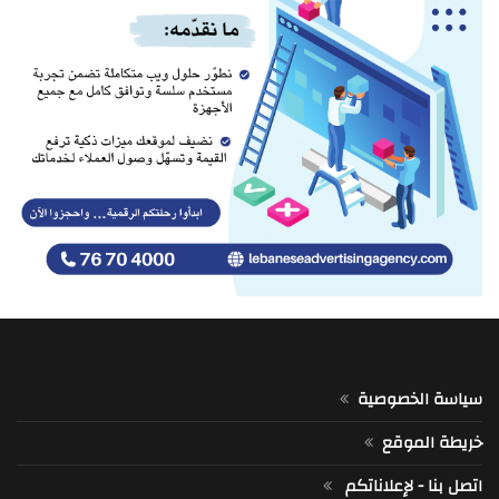
تابعة لمليشيات الحوثي شمالي محافظة الضالع
11:46 pm
القيادة المركزية الأميركية: تحويل مسار 53 سفينة ضمن حصار إيران
11:41 pm
قصف مدفعي إسرائيلي على مرتفعات علي الطاهر في قضاء النبطية
11:35 pm
وسائل إعلام إسرائيلية: ستوافق الحكومة غدًا على تمديد حالة الطوارئ في
الجبهة الداخلية حتى الثامن من أيلول، وذلك في ظل التوتر مع إيران
11:32 pm
كانت متجهة إلى لبنان.. ضبط شحنة أسلحة في سوريا
11:25 pm
جلسة لمجلس الأمن بشأن الضفة الغربية الثلاثاء المقبل
سياسة الخصوصية
11:19 pm
خريطة الموقع
قصف مدفعي إسرائيلي متواصل على بلدة المنصوري في قضاء صور
11:13 pm
اتصل بنا - لإعلاناتكم