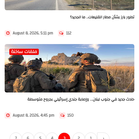
تطور بارز بشأن مطار القليعات.. ما الجديد؟
August 8, 2026, 5:11 pm
112
ملفات ساخنة
حادث جديد في جنوب لبنان... وإصابة جندي إسرائيلي بجروح متوسطة
August 8, 2026, 4:45 pm
150
7
6
5
4
3
2
1
‹