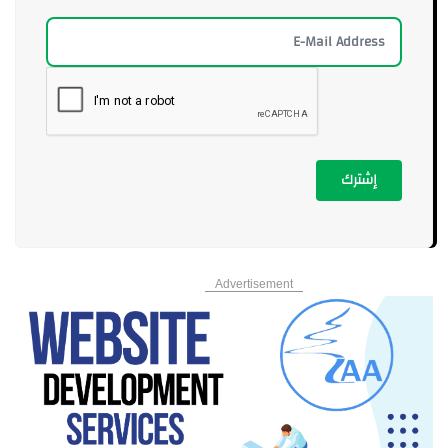
الطاقة السعودية: إخماد حريق اندلع في منشأة تابعة لمصفاة أرامكو في
جازان من دون إصابات
7:04 am
وزير الداخلية الألماني: نواجه يوميا هجمات "حرب هجينة" تشنها قوى أجنبية
7:04 am
إشترك
إدارة الكوارث والطوارئ التركية: تسجيل هزة أرضية بقوة 4.6 درجة على
مقياس ريختر مركزها غازي عنتاب
7:03 am
زفاف رونالدو "الوهمي" يحشد المئات.. والنجم يرد ضاحكاً
Advertisement
11:55 pm
الوكالة الوطنية للإعلام: قصف مدفعي إسرائيلي مركّز يستهدف مرتفع علي
الطاهر ومحيط الدبشة ودوحة كفررمان
11:49 pm
قوات تابعة للحكومة اليمنية: استهدفنا تجمعات وثكنات وآليات عسكرية