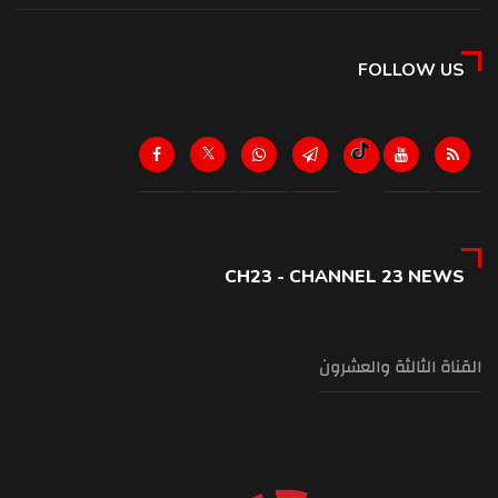
الخارجية القطرية: نجدد تضامن قطر مع السعودية ودعم كل ما تتخذه من
إجراءات للحفاظ على سيادتها وأمنها
FOLLOW US
11:10 pm
السعودية: نؤكد العزم على حفظ أمننا وسيادتنا
11:04 pm
العراق يعلن تفكيك شبكة مسلحة كانت تخطط لتنفيذ هجمات بالطيران
المسير على أهداف معينة
10:55 pm
CH23 - CHANNEL 23 NEWS
وكالة "سانا": الأمن الداخلي في طرطوس أحبط بالتعاون مع الاستخبارات
العامة محاولة تهريب شحنة أسلحة وذخائر إلى لبنان تضم بنادق آلية وقذائف
"آر بي جي" وكميات من الذخائر
القناة الثالثة والعشرون
10:47 pm
نذكر المواطنين أنه سيتم تحويل الطريق البحرية لتصبح من جونية بإتجاه بيروت
إعتبارا من الساعة ٢٣:٠٠ لغاية الساعة ٧:٠٠ من تاريخ الغد
10:41 pm