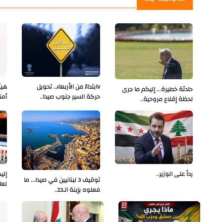
Vابتداءً من الأربعاء.. تحويل
هيئ
حادثة خطيرة... إليكم ما جرى
حركة السير جنوب صيدا..
أمن
لحظة إقلاع مروحية..
رداً على الوزير..
إلي
توقيف 3 لبنانيين في صيدا... ما
لعا
فعلوه بإبنة الـ13..