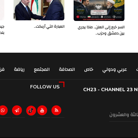
العبارة التي أربكت..
جيش
السر خرج إلى العلن.. ماذا يجري
بلد
بين دمشق وحزب..
عربي ودولي
خاص
الصحافة
المجتمع
رياضة
فن
FOLLOW US
CH23 - CHANNEL 23 
ثالثة والعشرون