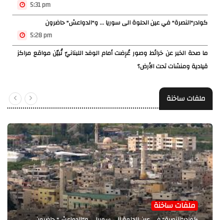
5:31 pm
كوادر"النصرة" في عين الحلوة الى سوريا ... و"الدواعش" حاضرون
5:28 pm
ما صحة الخبر عن خرائط وصور عُرِضت أمام الوفد اللبنانيّ تُبيّن مواقع مراكز
قيادية ومنشآت تحت الأرض؟
5:25 pm
فانس: المشكلة الأساسية هي أن الإيرانيين زرعوا عددًا كبيرًا من الألغام في
ملفات ساخنة
بداية الحرب داخل مضيق هرمز
5:23 pm
المدفعية الإسرائيلية قصفت بلدة المنصوري جنوب صور بعدد من القذائف
5:18 pm
فانس عن إيران: لا نثق بل نتحقق ونحن لا ننظر إلى أقوال الناس وإنما إلى
أفعالهم
5:18 pm
ملفات ساخنة
تفجير على دفعتين نفذه الجيش الإسرائيلي في بلدة القنطرة
كوادر"النصرة" في عين الحلوة الى سوريا ... و"الدواعش" حاضرون