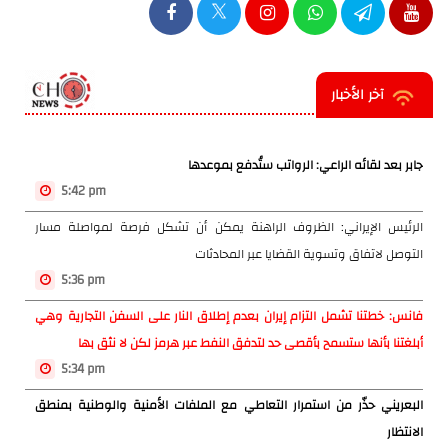
آخر الأخبار
جابر بعد لقائه الراعي: الرواتب ستُدفع بموعدها
5:42 pm
الرئيس الإيراني: الظروف الراهنة يمكن أن تشكل فرصة لمواصلة مسار
التوصل لاتفاق وتسوية القضايا عبر المحادثات
5:36 pm
فانس: خطتنا تشمل التزام إيران بعدم إطلاق النار على السفن التجارية وهي
أبلغتنا بأنها ستسمح بأقصى حد لتدفق النفط عبر هرمز لكن لا نثق بها
5:34 pm
البعريني حذّر من استمرار التعاطي مع الملفات الأمنية والوطنية بمنطق
الانتظار