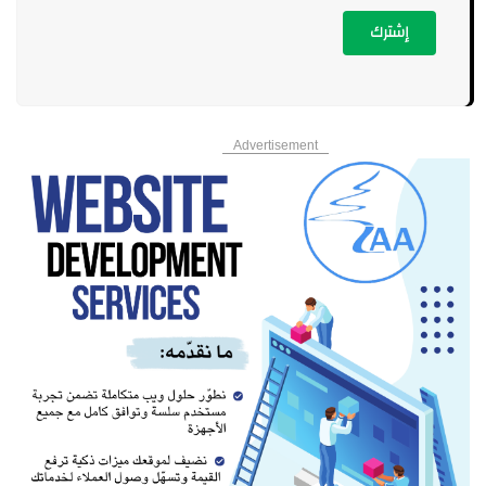
الأشغال تطلق الخطوات التنفيذية لتأهيل مطار القليعات تمهيداً لإعادة
إشترك
تشغيله
4:41 pm
زوجان في قبضة الأمن... والمخدرات تقودهما إلى الاعتراف
4:37 pm
Advertisement
100 دولار لكل عائد... برنامج جديد لإعادة السوريين من لبنان
4:33 pm
إيران ترفع السقف في هرمز: تعويضات أميركية قبل فتح المضيق
4:30 pm
جنود إسرائيليون يستخدمون اتصالات لبنانية...ولا تحقيقات
4:28 pm
مرطب بشرة طبيعي يهدد عرش حمض الهيالورونيك الشهير
4:19 pm
الكويت تدين استهداف ناقلة إماراتية في مضيق هرمز وتحمّل إيران مسؤولية
تهديد الملاحة وإمدادات الطاقة