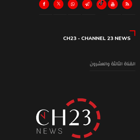
3:52 pm
أبل قد ترفع أسعار "آيفون 17" قبل إطلاق الجيل الجديد
3:50 pm
لقاء في طرابلس عن أزمة النفايات: المطمر أمام استحقاق الإقفال
CH23 - CHANNEL 23 NEWS
3:48 pm
قرطبا تحيي يوم الوفاء للشهيدين غيث ونورا الخوري وشهداء ٤ آب
3:45 pm
القناة الثالثة والعشرون
اختفوا وسط الثلوج في نيبال... فعثروا عليهم بعد عام كامل
3:41 pm
بنت جبيل والخيام منطقتان تجريبيتان بعد زوطر الغربية؟ حقيقة الطرح وأهمية
المدينتين
3:28 pm
أيّ علاقة يُريدها "حزب الله" مع سوريا الشرع؟
3:17 pm
تحليق متواصل للطيران المسيّر فوق الضاحية الجنوبية