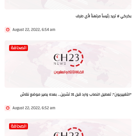
بكركي لا تريد رئيساً مرتهناً لأي طرف
August 22, 2022, 6:54 am
الصحافة
"التغييريون": تعطيل النصاب وارد قبل 31 تشرين... بعده يصير موضع نقاش
August 22, 2022, 6:52 am
الصحافة