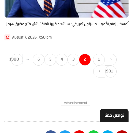
نُمسك بزمام الأمور.. مسؤول أمريكي: سنشهد قريباً اتفاقاً بشأن فتح مضيق هرمز
August 7, 2026, 7:50 pm
...
1900
6
5
4
3
2
1
‹
›
1901
Advertisement
تواصل معنا