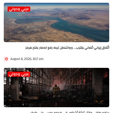
عربي ودولي
اتّفاق إيراني-عُماني يقترب... وواشنطن تربط رفع الحصار بفتح هرمز
August 8, 2026, 8:17 am
عربي ودولي
بينهم طفل.. مقتل ثلاثة أشخاص في هجوم روسي على كييف