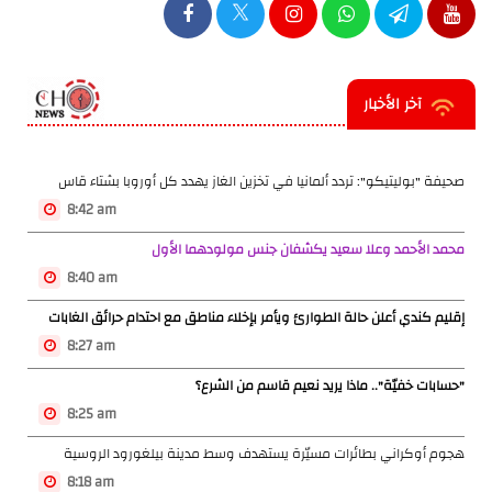
آخر الأخبار
صحيفة "بوليتيكو": تردد ألمانيا في تخزين الغاز يهدد كل أوروبا بشتاء قاس
8:42 am
محمد الأحمد وعلا سعيد يكشفان جنس مولودهما الأول
8:40 am
إقليم كندي أعلن حالة الطوارئ ويأمر بإخلاء مناطق مع احتدام حرائق الغابات
8:27 am
"حسابات خفيّة".. ماذا يريد نعيم قاسم من الشرع؟
8:25 am
هجوم أوكراني بطائرات مسيّرة يستهدف وسط مدينة بيلغورود الروسية
8:18 am