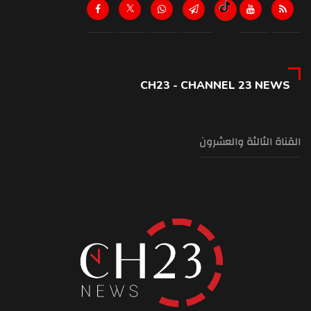
قوات تابعة للحكومة اليمنية: استهدفنا تجمعات وثكنات وآليات عسكرية
تابعة لمليشيات الحوثي شمالي محافظة الضالع
11:46 pm
القيادة المركزية الأميركية: تحويل مسار 53 سفينة ضمن حصار إيران
CH23 - CHANNEL 23 NEWS
11:41 pm
قصف مدفعي إسرائيلي على مرتفعات علي الطاهر في قضاء النبطية
القناة الثالثة والعشرون
11:35 pm
وسائل إعلام إسرائيلية: ستوافق الحكومة غدًا على تمديد حالة الطوارئ في
الجبهة الداخلية حتى الثامن من أيلول، وذلك في ظل التوتر مع إيران
11:32 pm
كانت متجهة إلى لبنان.. ضبط شحنة أسلحة في سوريا
11:25 pm
جلسة لمجلس الأمن بشأن الضفة الغربية الثلاثاء المقبل
11:19 pm