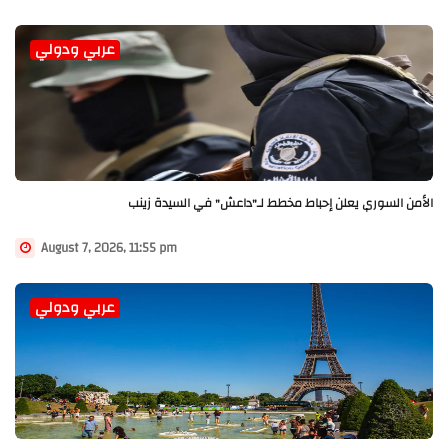
عربي ودولي
الأمن السوري يعلن إحباط مخطط لـ"داعش" في السيدة زينب
August 7, 2026, 11:55 pm
عربي ودولي