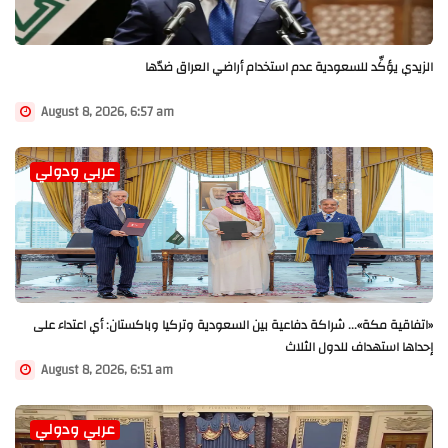
الزيدي يؤكِّد للسعودية عدم استخدام أراضي العراق ضدّها
August 8, 2026, 6:57 am
عربي ودولي
«اتفاقية مكة»... شراكة دفاعية بين السعودية وتركيا وباكستان: أي اعتداء على
إحداها استهداف للدول الثلاث
August 8, 2026, 6:51 am
عربي ودولي