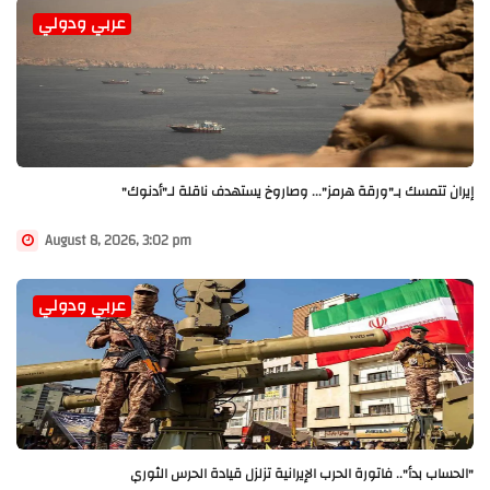
عربي ودولي
إيران تتمسك بـ"ورقة هرمز"... وصاروخ يستهدف ناقلة لـ"أدنوك"
August 8, 2026, 3:02 pm
عربي ودولي
"الحساب بدأ".. فاتورة الحرب الإيرانية تزلزل قيادة الحرس الثوري