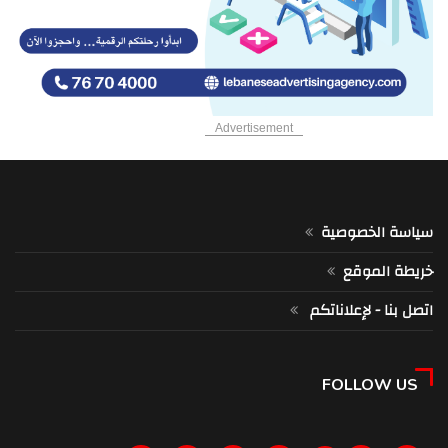
قصة الاستنفار السوري وحصر السلاح: هل يزور عون دمشق؟
7:07 am
الطاقة السعودية: إخماد حريق اندلع في منشأة تابعة لمصفاة أرامكو في
جازان من دون إصابات
Advertisement
7:04 am
وزير الداخلية الألماني: نواجه يوميا هجمات "حرب هجينة" تشنها قوى أجنبية
7:04 am
سياسة الخصوصية
إدارة الكوارث والطوارئ التركية: تسجيل هزة أرضية بقوة 4.6 درجة على
مقياس ريختر مركزها غازي عنتاب
خريطة الموقع
7:03 am
اتصل بنا - لإعلاناتكم
زفاف رونالدو "الوهمي" يحشد المئات.. والنجم يرد ضاحكاً
11:55 pm
FOLLOW US
الوكالة الوطنية للإعلام: قصف مدفعي إسرائيلي مركّز يستهدف مرتفع علي
الطاهر ومحيط الدبشة ودوحة كفررمان
11:49 pm