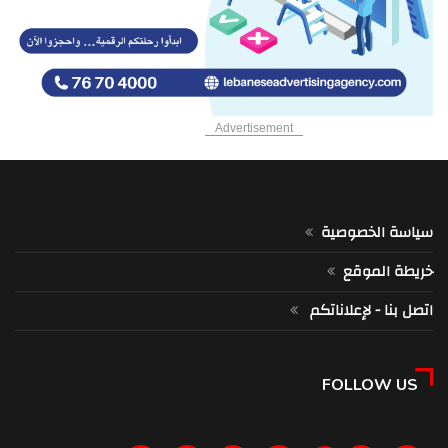
هل يصنع محور طرابلس - بانياس أكبر منصة للطاقة في شرق المتوسط؟
8:08 am
التحكم المروري: قتيلان و8 جرحى في 7 حوادث سير خلال الـ24 ساعة الماضية
7:59 am
Advertisement
هل يقاطع الجانب اللبناني المفاوضات؟
7:58 am
الجيش الإسرائيلي يخرق المنطقة التجريبيّة!
7:50 am
سياسة الخصوصية
إسرائيل تتوغّل: السلاح أولاً!
خريطة الموقع
7:46 am
اتصل بنا - لإعلاناتكم
عبد العاطي يكشف تحركا مصريا جديدا تجاه سوريا
7:41 am
FOLLOW US
التعليم في لبنان: حين تتحول الأقساط إلى عبء لا يُحتمل
7:38 am