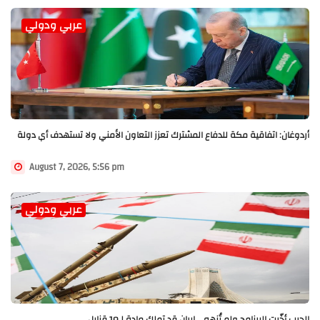
عربي ودولي
أردوغان: اتفاقية مكة للدفاع المشترك تعزز التعاون الأمني ولا تستهدف أي دولة
August 7, 2026, 5:56 pm
عربي ودولي
الحرب أخّرت البرنامج ولم تُنهه... إيران قد تملك مادة لـ10 قنابل