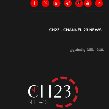
هل يتسبب غسل الشعر يوميًا بتساقطه؟
7:33 am
موجة اضطرابات اجتماعية واضراب لموظفي القطاع العام الاثنين رفضاً
لتقسيط المستحقات
7:29 am
CH23 - CHANNEL 23 NEWS
التحكم المروري: نذكر المواطنين أنه سيتم تحويل الطريق البحرية لتصبح من
بيروت بإتجاه جونية إعتبارا من الساعة 07:00 لغاية الساعة 15:00
القناة الثالثة والعشرون
7:27 am
الجنوب يستفيق على وقع الانفجارات... والقصف يطاول أكثر من منطقة
7:26 am
كلام الشيباني في أنقرة على نزع السلاح... هل هو ردّ على استعداد الحزب
للانفتاح؟
7:19 am
برّي يُشجّع "الحزب" على إعلان النيّات... وعون لا يُمانع
7:15 am