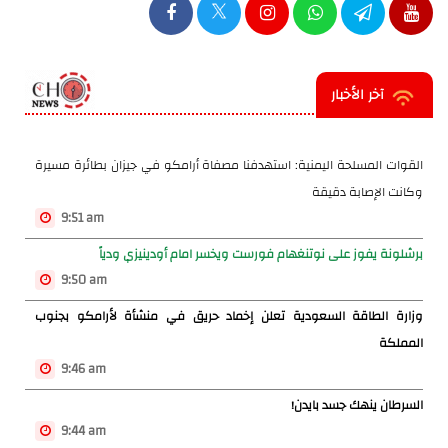
آخر الأخبار
القوات المسلحة اليمنية: استهدفنا مصفاة أرامكو في جيزان بطائرة مسيرة
وكانت الإصابة دقيقة
9:51 am
برشلونة يفوز على نوتنغهام فورست ويخسر امام أودينيزي ودياً
9:50 am
وزارة الطاقة السعودية تعلن إخماد حريق في منشأة لأرامكو بجنوب
المملكة
9:46 am
السرطان ينهك جسد بايدن!
9:44 am