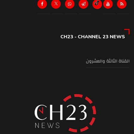
1:08 pm
الخازن للحكومة: ادفعوا كامل المستحقات.. كرامة الموظف أساس الثقة
بالدولة
1:06 pm
CH23 - CHANNEL 23 NEWS
مصادر يمنية: الحوثيون استهدفوا مواقع أخرى في المناطق المجاورة لمدينة
المخا
12:59 pm
القناة الثالثة والعشرون
مقتل 3 وإصابة 25 في هجوم بمسيرات أوكرانية على بيلغورود
12:58 pm
تقرير: لماذا الانتخابات الإسرائيلية المقبلة هي الأكثر أهمية في تاريخها؟
12:48 pm
غارة إسرائيليّة تستهدف جسر المنصوري
12:46 pm
نصرالله والسنوار على طاولة واحدة... وإسرائيل تستدعي عبارة من حرب تموز
12:46 pm