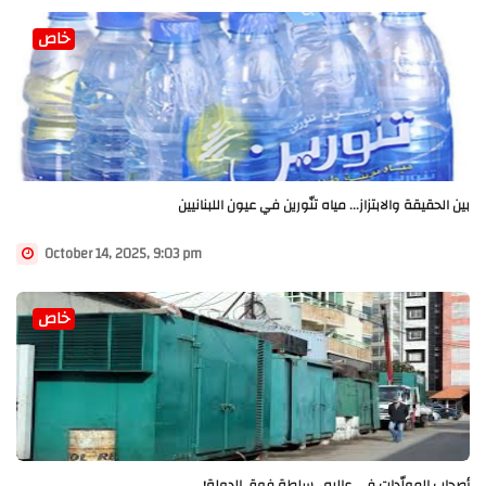
خاص
بين الحقيقة والابتزاز... مياه تنّورين في عيون اللبنانيين
October 14, 2025, 9:03 pm
خاص
أصحاب المولّدات في عاليه.. سلطة فوق الدولة!