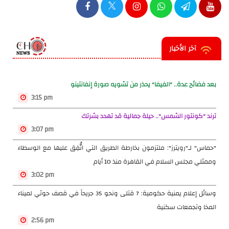
آخر الأخبار
بعد فضائح عدة.. "الفيفا" يحذر من تشويه صورة إنفانتينو
3:15 pm
ترند "كونتور الشمس".. حيلة جمالية قد تهدد بشرتك
3:07 pm
"حماس" لـ"رويترز": ملتزمون بخارطة الطريق التي اتُّفِق عليها مع الوسطاء
وممثلي مجلس السلام في القاهرة منذ 10 أيام
3:02 pm
وسائل إعلام يمنية حكومية: 7 قتلى ونحو 35 جريحاً في قصف حوثي لميناء
المخا وتجمعات سكنية
2:56 pm