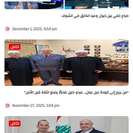
صراع خفي بين ذبيان وعبد الخالق في الشوف
December 1, 2025, 4:54 pm
خاص
"من بريح إلى قيادة جبل لبنان… عبدو خليل ضابطٌ يصنع الثقة قبل الأمن"
November 27, 2025, 1:04 pm
خاص