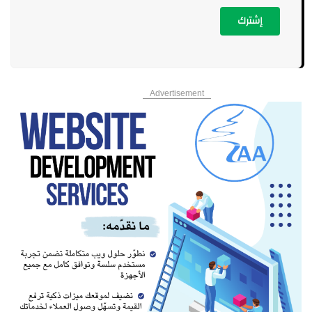
كلود في مواجهة تشات جي بي تي.. أي مساعد ذكاء اصطناعي يناسبك
إشترك
أكثر؟
1:55 pm
وسائل إعلام إيرانية: الرئيس بزشكيان التقى المرشد مجتبى خامنئ وبحثا
الأوضاع الراهنة
Advertisement
1:51 pm
الجيش: تمارين تدريبية في مناطق مختلفة
1:50 pm
"البنزين غير متوافر".. ماذا يحدث في بعلبك؟
1:47 pm
تجدد القصف الحوثي لمدينة المخا وسماع دوي انفجارين
1:45 pm
"لسنا وزارة للشؤون الاجتماعية"... رد حاد من تجمع المالكين
1:43 pm
بالصور: الدفاع المدنيّ يُواكب تنظيف الشاطئ